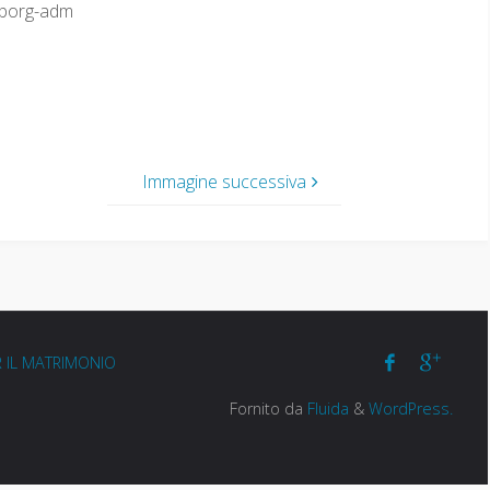
aborg-adm
Immagine successiva
R IL MATRIMONIO
Fornito da
Fluida
&
WordPress.