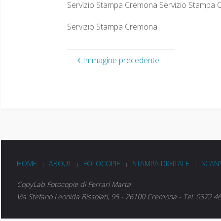
Servizio Stampa Cremona Servizio Stampa 
Servizio Stampa Cremona
Immagine precedente
HOME
ABOUT
FOTOCOPIE
STAMPA DIGITALE
SCANS
|
|
|
|
CopyLab Fotocopie di Ferrari Marta
Via Stefano Leonida Bissolati, 95 - 26100 Cremona - Tel: 0372 4