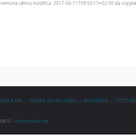
Cremona ultima modifica: 2017-06-11T09:59:15+02:00 da copyl
IONI & FAX
STAMPA TESI DI LAUREA
RILEGATURA
TUTTO PE
|
|
|
60873 -
info@copylab.org