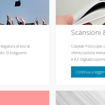
Scansioni 
legatura di tesi di
Copylab Fotocopie off
ento. Si eseguono
ottimizzazione immagi
e A3. Digitalizzazi
Continua a legge