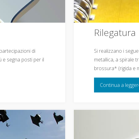
Rilegatura
artecipazioni di
Si realizzano i seguent
ù e segna posti per il
metallica, a spirale t
brossura* (rigida e 
Continua a legge