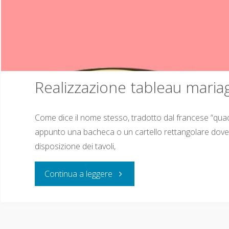
Realizzazione tableau maria
Come dice il nome stesso, tradotto dal francese “quad
appunto una bacheca o un cartello rettangolare dove 
disposizione dei tavoli,
Continua a leggere