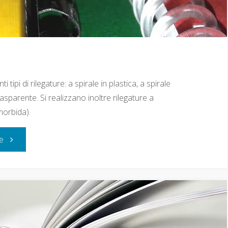
i tipi di rilegature: a spirale in plastica, a spirale
rasparente. Si realizzano inoltre rilegature a
morbida).
re