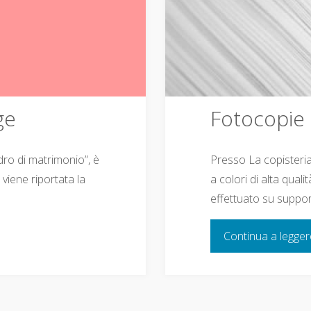
ge
Fotocopie
ro di matrimonio”, è
Presso La copisteria
viene riportata la
a colori di alta qual
effettuato su suppor
Continua a legge